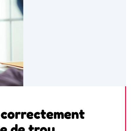
 correctement
e de trou