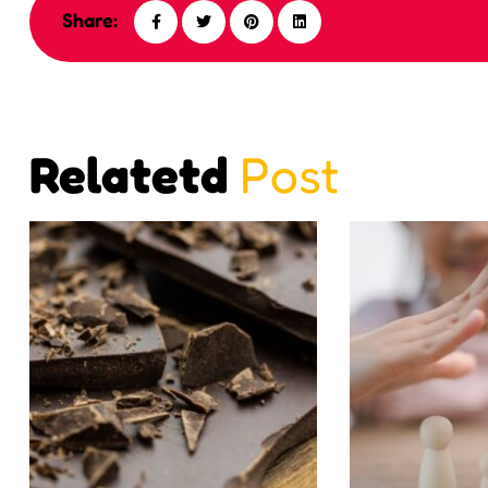
Share:
Relatetd
Post