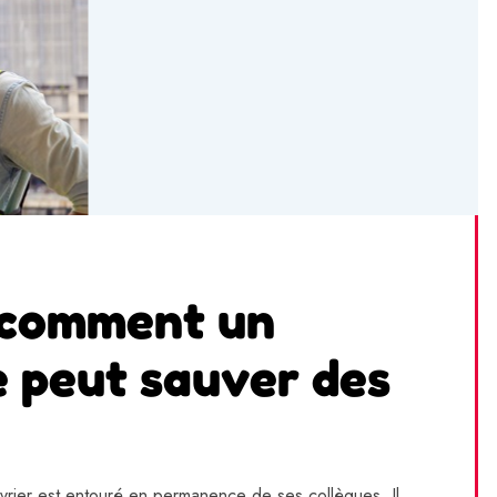
: comment un
e peut sauver des
uvrier est entouré en permanence de ses collègues. Il